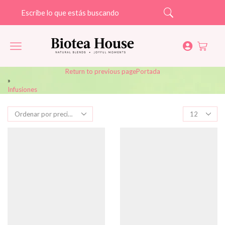
Search
Return to previous page
Portada
»
Infusiones