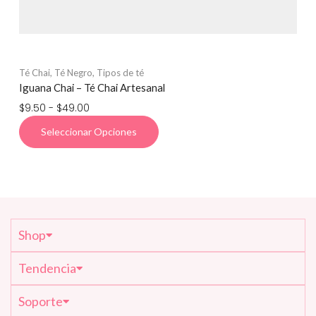
Té Chai
,
Té Negro
,
Tipos de té
Pr
Iguana Chai – Té Chai Artesanal
Sl
$
9.50
-
$
49.00
$
9
Seleccionar Opciones
Shop
Tendencia
Soporte