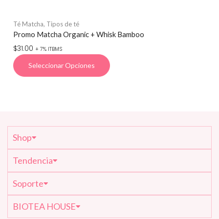
Té Matcha
,
Tipos de té
Té
Promo Matcha Organic + Whisk Bamboo
Pr
$
31.00
$
4
+ 7% ITBMS
Seleccionar Opciones
Shop
Tendencia
Soporte
BIOTEA HOUSE