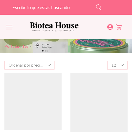
Search
Portada
»
Tea
»