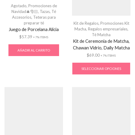
Agotado
,
Promociones de
Navidad🎄🎅🏻
,
Tazas
,
Té
Accesorios
,
Teteras para
preparar té
Kit de Regalos
,
Promociones Kit
Juego de Porcelana Alicia
Macha
,
Regalos empresariales
,
Té Matcha
$
57.39
+ 7% ITBMS
Kit de Ceremonia de Matcha,
Chawan Vidrio, Daily Matcha
AÑADIR AL CARRITO
$
69.00
+ 7% ITBMS
SELECCIONAR OPCIONES